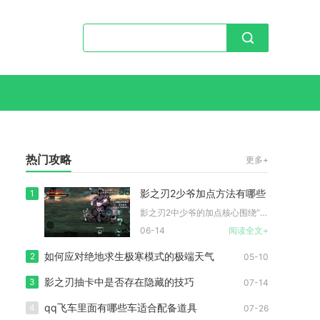
热门攻略
更多+
影之刃2少爷加点方法有哪些
1
影之刃2中少爷的加点核心围绕“爆发输出+生存续航”双维度展开...
06-14
阅读全文+
如何应对绝地求生极寒模式的极端天气
2
05-10
影之刃抽卡中是否存在隐藏的技巧
3
07-14
qq飞车里面有哪些车适合配备道具
4
07-26