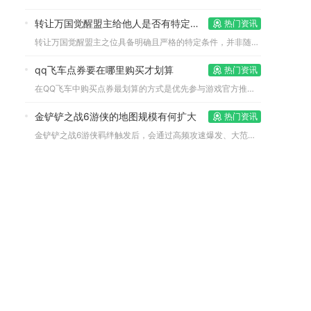
转让万国觉醒盟主给他人是否有特定条件
热门资讯
转让万国觉醒盟主之位具备明确且严格的特定条件，并非随意操作，...
qq飞车点券要在哪里购买才划算
热门资讯
在QQ飞车中购买点券最划算的方式是优先参与游戏官方推出的点券...
金铲铲之战6游侠的地图规模有何扩大
热门资讯
金铲铲之战6游侠羁绊触发后，会通过高频攻速爆发、大范围攻击覆...