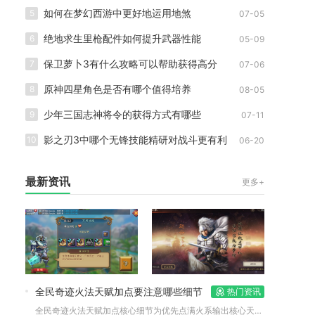
如何在梦幻西游中更好地运用地煞
5
07-05
绝地求生里枪配件如何提升武器性能
6
05-09
保卫萝卜3有什么攻略可以帮助获得高分
7
07-06
原神四星角色是否有哪个值得培养
8
08-05
少年三国志神将令的获得方式有哪些
9
07-11
影之刃3中哪个无锋技能精研对战斗更有利
10
06-20
最新资讯
更多+
全民奇迹火法天赋加点要注意哪些细节
热门资讯
全民奇迹火法天赋加点核心细节为优先点满火系输出核心天赋、区分...