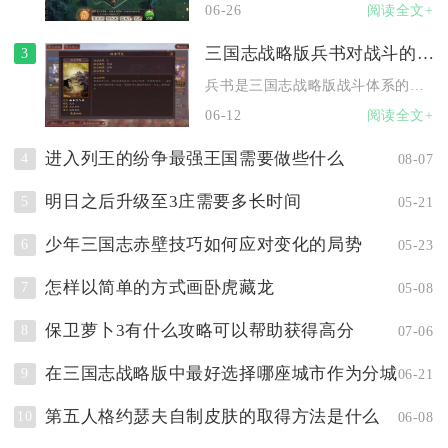
06-26
阅读全文+
三国志战略版兵书对战斗的重要性如何
3
兵书是三国志战略版战斗体系的核心支柱，直接决定队伍上限与实战...
06-12
阅读全文+
进入列王的纷争最强王国需要做些什么
4
08-07
明日之后升级至3庄需要多长时间
5
05-21
少年三国志赤壁技巧如何应对变化的局势
6
05-23
怎样以简单的方式画卧虎藏龙
7
05-08
保卫萝卜3有什么攻略可以帮助获得高分
8
07-06
在三国志战略版中最好选择哪座城市作为分城
9
06-21
第五人格约瑟夫自制皮肤的取得方法是什么
10
06-08