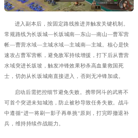
进入副本后，按固定路线推进并触发关键机制。
常规路线为长坂城—长坂城南—东山—南山—曹军营
帐—曹营水域—主城水域—主城南—主城。核心是快
速攻占曹军营帐，避免敌军持续增援，打下后从曹营
水域突进长坂坡，触发冲锋效果秒杀高血量救国死
士，切勿从长坂城南直接进入，否则无冲锋加成。
启动后需把控细节避免失败。携带阿斗的武将不
可首个突进未知城池，防止被秒导致任务失败。战斗
中遵循“进一将刷一影子再单挑”原则，打完即撤退补
兵，维持持续作战能力。