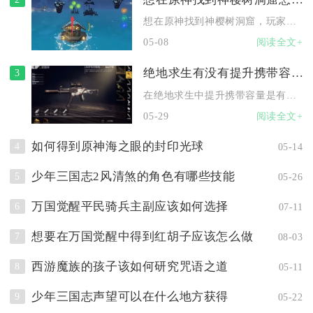
想在原神找到神樱树洞窟，玩家需前往鸣神岛南部的神樱大祓区域，...
05-08
阅读全文+
绝地求生有没有提升携带容量的办法
3
在绝地求生中提升携带容量是有明确办法的，核心思路围绕扩容装备...
05-29
阅读全文+
如何得到原神海之眼的封印光球
4
05-14
少年三国志2风清煞的角色有哪些技能
5
05-26
万国觉醒平民骑兵主副应该如何选择
6
07-11
想要在万国觉醒中得到红胡子应该怎么做
7
08-03
西游魔族的孩子该如何研究咒语之道
8
05-11
少年三国志声望可以在什么地方获得
9
05-22