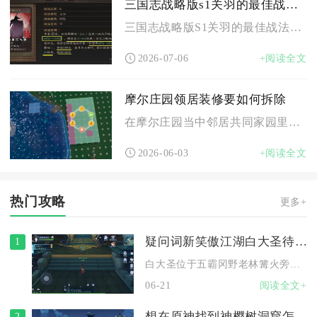
三国志战略版s1关羽的最佳战法是什么
三国志战略版S1关羽的最佳战法组合为白眉+横扫千军，这套搭配...
2026-07-06
+阅读全文
摩尔庄园领居装修要如何拆除
在摩尔庄园当中邻居共同家园里摆放的各类装修家具、摆件与建筑装...
2026-06-03
+阅读全文
热门攻略
更多+
疑问词新笑傲江湖白大圣待何方
1
白大圣位于五霸冈野老林篝火旁（663,504），触发“待何方...
06-21
阅读全文+
想在原神找到神樱树洞窟怎么走
2