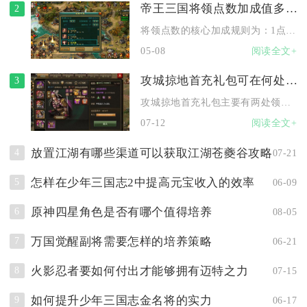
帝王三国将领点数加成值多少
2
将领点数的核心加成规则为：1点属性点数对应1点对应战斗属性，...
05-08
阅读全文+
攻城掠地首充礼包可在何处领取
3
攻城掠地首充礼包主要有两处领取渠道，一是完成任意金额充值后，...
07-12
阅读全文+
放置江湖有哪些渠道可以获取江湖苍夔谷攻略
4
07-21
怎样在少年三国志2中提高元宝收入的效率
5
06-09
原神四星角色是否有哪个值得培养
6
08-05
万国觉醒副将需要怎样的培养策略
7
06-21
火影忍者要如何付出才能够拥有迈特之力
8
07-15
如何提升少年三国志金名将的实力
9
06-17