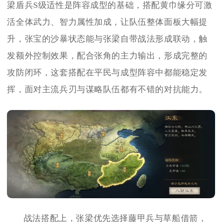
梁盾兵S级适性是阵容成型的基础，搭配黄巾缘分可激
活全体武力、智力属性加成，让队伍整体面板大幅提
升，张宝的沙暴状态能与张梁自带战法形成联动，触
发额外控制效果，配合张角的主力输出，形成完整的
攻防闭环，这套搭配在平民与成型阵容中都能稳定发
挥，面对主流兵刃与谋略队伍都有不错的对抗能力。
战法搭配上，张梁优先选择藤甲兵与草船借箭，