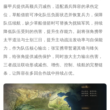
藤甲兵提供高额兵刃减伤，适配盾兵阵容的承伤定
位，草船借箭可净化队伍负面状态并恢复兵力，保障
队伍续航，缺少草船借箭时可替换为抚辑军民，持续
降低队伍受到的伤害，提升生存能力。副将张角携带
太平道法与士别三日，提升主动战法发动率与自保能
力，作为队伍核心输出；张宝携带暂避其锋与锋矢
阵，给张角提供减伤保护，同时放大主力输出伤害，
三者战法联动形成减伤、增伤、控制、续航的完整链
条，让阵容在多回合作战中持续占优。