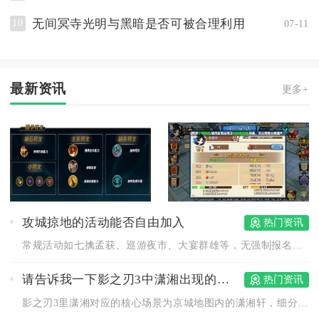
无间冥寺光明与黑暗是否可被合理利用
10
07-11
最新资讯
更多+
攻城掠地的活动能否自由加入
热门资讯
常规活动如七擒孟获、巡游夜市、大宴群雄等，无强制报名流程，满...
请告诉我一下影之刃3中潇湘出现的地点在哪
热门资讯
影之刃3里潇湘对应的核心场景为京城地图内的潇湘轩，细分两处关...