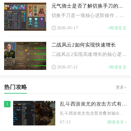
元气骑士是否了解切换手刀的步骤
切换手刀是一项核心进阶操作，熟练掌握能大幅提升近战输出效率与...
2026-05-17
+阅读全文
二战风云2如何实现快速增长
二战风云2实现高速增长的核心逻辑是同步推进城建后勤、野外资源...
2026-07-21
+阅读全文
热门攻略
更多+
乱斗西游蚩尤的攻击方式有哪些
1
乱斗西游蚩尤包含普攻叠加输出、暗影波技能输出、强制单挑普攻输...
07-13
阅读全文+