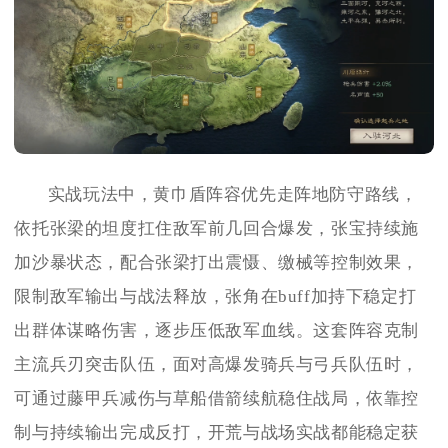
实战玩法中，黄巾盾阵容优先走阵地防守路线，
依托张梁的坦度扛住敌军前几回合爆发，张宝持续施
加沙暴状态，配合张梁打出震慑、缴械等控制效果，
限制敌军输出与战法释放，张角在buff加持下稳定打
出群体谋略伤害，逐步压低敌军血线。这套阵容克制
主流兵刃突击队伍，面对高爆发骑兵与弓兵队伍时，
可通过藤甲兵减伤与草船借箭续航稳住战局，依靠控
制与持续输出完成反打，开荒与战场实战都能稳定获