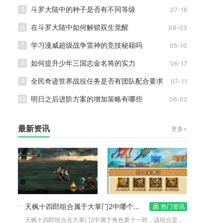
斗罗大陆中的种子是否有不同等级
5
07-16
在斗罗大陆中如何解锁双生觉醒
6
08-03
学习漫威超级战争雷神的竞技秘籍吗
7
05-10
如何提升少年三国志金名将的实力
8
06-17
全民奇迹世界战役任务是否有团队配合要求
9
07-11
明日之后进阶方案的增加策略有哪些
10
06-02
最新资讯
更多+
天枫十四郎组合属于大掌门2中哪个角色
热门资讯
天枫十四郎组合在大掌门2中属于角色萧十一郎，该组合是围绕萧十...