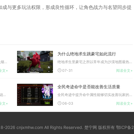
加成与更多玩法权限，形成良性循环，让角色战力与名望同步提
为什么绝地求生跳豪宅如此流行
绝地求生中烟雾弹的完整使用核心逻辑是以烟雾制造单向视野差软掩...
绝地求生里豪宅之所以常年成为沙漠地图最热门的跳伞落点，核心原...
全文+
07-31
阅读全文+
全民奇迹命中是否能改善生活质量
崩坏3角色星级（评阶）提升可全面强化基础属性、解锁核心技能、...
全民奇迹中提升命中属性能够切实改善玩家的整体游戏生活质量，是...
全文+
06-03
阅读全文+
018-2026 cnjxmhw.com All Rights Reserved. 楚宁网 版权所有
鄂ICP备2