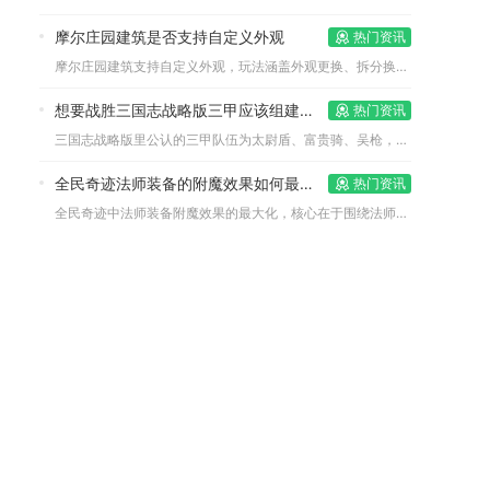
摩尔庄园建筑是否支持自定义外观
热门资讯
摩尔庄园建筑支持自定义外观，玩法涵盖外观更换、拆分换色、多轴...
想要战胜三国志战略版三甲应该组建什么队伍
热门资讯
三国志战略版里公认的三甲队伍为太尉盾、富贵骑、吴枪，能够通吃...
全民奇迹法师装备的附魔效果如何最大化
热门资讯
全民奇迹中法师装备附魔效果的最大化，核心在于围绕法师的核心属...