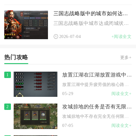
三国志战略版中的城市如何达到闭城状态
三国志战略版中城市达成闭城状态，核心流程为进入政厅君主界面启...
2026-07-04
+阅读全文
热门攻略
更多+
放置江湖在江湖放置游戏中如何增加疲劳值
1
放置江湖中提升疲劳值的核心路径，在于围绕角色成长体系与场景探...
05-29
阅读全文+
攻城掠地的任务是否有无限次数
2
攻城掠地中不存在完全无任何限制、真正意义上的无限次数任务，所...
07-05
阅读全文+