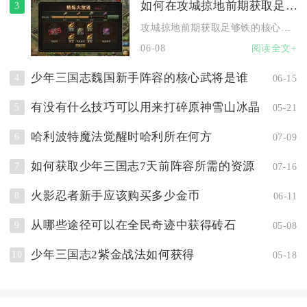
如何在攻城掠地前期获取足够的铁
3
攻城掠地前期获取足够铁的核心在于优先升级主城矿场、抢占世界高...
06-08
阅读全文+
少年三国志魏国新手阵容的核心武将是谁
4
06-15
有没有什么技巧可以用来打碎原神雪山冰晶
5
05-21
哈利波特魔法觉醒时哈利所在何方
6
07-09
如何获取少年三国志7天前阵容所需的资源
7
07-16
火影忍者新手应该购买多少金币
8
06-11
从哪些途径可以在全民奇迹中获得砖石
9
05-08
少年三国志2紫金战法如何获得
10
05-18