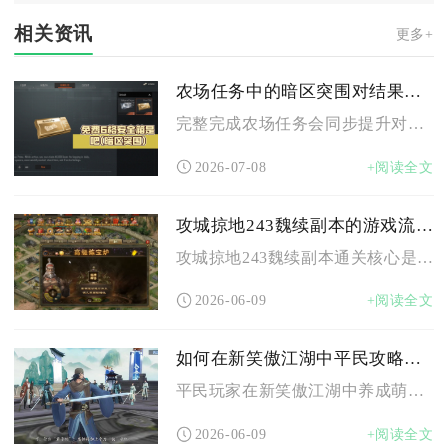
相关资讯
更多+
农场任务中的暗区突围对结果有何影响
完整完成农场任务会同步提升对局结算收益、解锁专属物资刷新权限...
2026-07-08
+阅读全文
攻城掠地243魏续副本的游戏流程是怎样的
攻城掠地243魏续副本通关核心是五车凤凰曹操首发保血盾、三车...
2026-06-09
+阅读全文
如何在新笑傲江湖中平民攻略萌宠
平民玩家在新笑傲江湖中养成萌宠，核心是选对过渡宠、稳拿免费资...
2026-06-09
+阅读全文