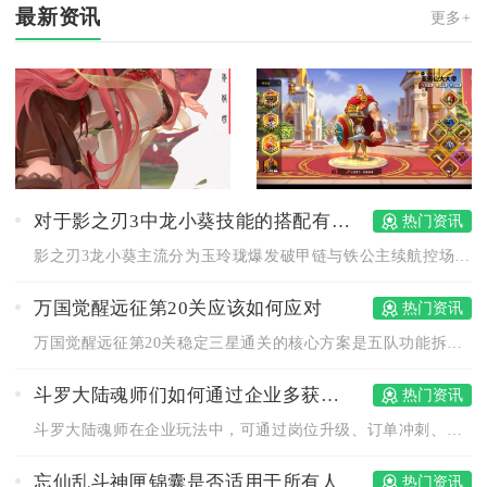
最新资讯
更多+
对于影之刃3中龙小葵技能的搭配有什么建议
热门资讯
影之刃3龙小葵主流分为玉玲珑爆发破甲链与铁公主续航控场链两套...
万国觉醒远征第20关应该如何应对
热门资讯
万国觉醒远征第20关稳定三星通关的核心方案是五队功能拆分搭配...
斗罗大陆魂师们如何通过企业多获得钻石
热门资讯
斗罗大陆魂师在企业玩法中，可通过岗位升级、订单冲刺、人脉拓展...
忘仙乱斗神匣锦囊是否适用于所有人
热门资讯