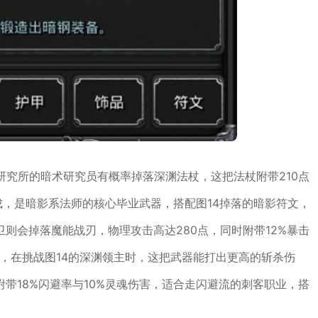
研究所的暗术研究员有概率掉落深渊法杖，这把法杖附带210点
加成，是暗影系法师的核心毕业武器，搭配图14掉落的暗影符文，
则会掉落魔能战刃，物理攻击高达280点，同时附带12%暴击
，在挑战图14的深渊领主时，这把武器能打出更高的斩杀伤
带18%闪避率与10%灵魂伤害，适合走闪避流的刺客职业，搭