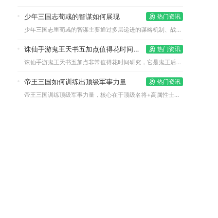
少年三国志荀彧的智谋如何展现
热门资讯
少年三国志里荀彧的智谋主要通过多层递进的谋略机制、战局环境调...
诛仙手游鬼王天书五加点值得花时间去研究吗
热门资讯
诛仙手游鬼王天书五加点非常值得花时间研究，它是鬼王后期成型、...
帝王三国如何训练出顶级军事力量
热门资讯
帝王三国训练顶级军事力量，核心在于顶级名将+高属性士兵+满阶...