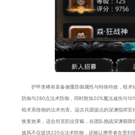
护甲类稀有装备侧重防御属性与特殊特效，暗术
防御与280点法术防御，同时附加20%魔法减伤与1
暗术系怪物的法术伤害。远古兵团据点的深渊指挥官掉
恢复效果，适合坦克职业穿戴，在团队挑战深渊裂隙
披风不仅提供220点法术防御，还能让携带者在受到