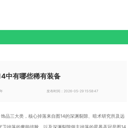
14中有哪些稀有装备
年
发布时间：
2026-05-29 15:58:47
、饰品三大类，核心掉落来自图14的深渊裂隙、暗术研究所及远
守卫掉落的魔能战靴，以及深渊裂隙领主掉落的星界圣冠是图14