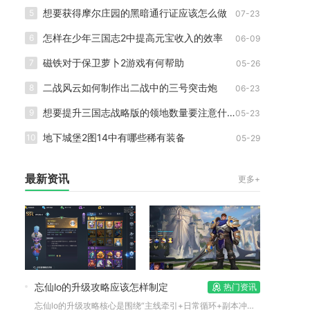
想要获得摩尔庄园的黑暗通行证应该怎么做
5
07-23
怎样在少年三国志2中提高元宝收入的效率
6
06-09
磁铁对于保卫萝卜2游戏有何帮助
7
05-26
二战风云如何制作出二战中的三号突击炮
8
06-23
想要提升三国志战略版的领地数量要注意什么
9
05-23
地下城堡2图14中有哪些稀有装备
10
05-29
最新资讯
更多+
忘仙lo的升级攻略应该怎样制定
热门资讯
忘仙lo的升级攻略核心是围绕“主线牵引+日常循环+副本冲刺+...