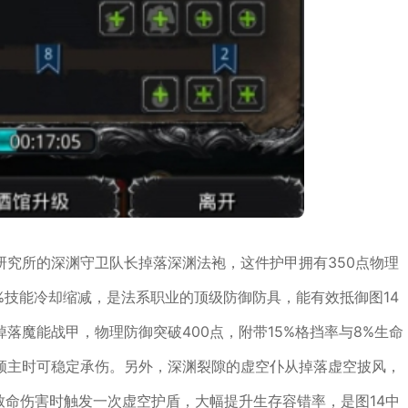
研究所的深渊守卫队长掉落深渊法袍，这件护甲拥有350点物理
0%技能冷却缩减，是法系职业的顶级防御防具，能有效抵御图14
落魔能战甲，物理防御突破400点，附带15%格挡率与8%生命
领主时可稳定承伤。另外，深渊裂隙的虚空仆从掉落虚空披风，
致命伤害时触发一次虚空护盾，大幅提升生存容错率，是图14中