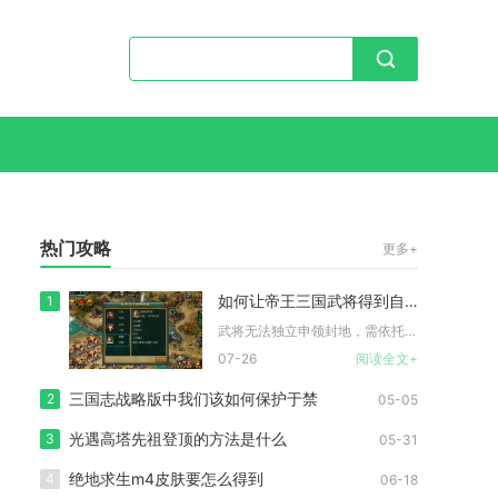
热门攻略
更多+
如何让帝王三国武将得到自己的封地
1
武将无法独立申领封地，需依托君主账号解锁封地名额后，将封地资...
07-26
阅读全文+
三国志战略版中我们该如何保护于禁
2
05-05
光遇高塔先祖登顶的方法是什么
3
05-31
绝地求生m4皮肤要怎么得到
4
06-18