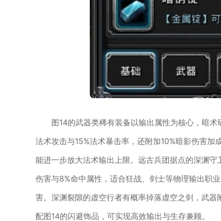
图14的武器类稀有装备以输出属性为核心，暗术
法术攻击与15%法术暴击率，还附加10%暗影伤害
能进一步放大法术输出上限。远古兵团据点的深渊守卫
伤害与8%命中属性，适合狂战、剑士等物理输出职业
害。深渊裂隙的虚空行者有概率掉落虚空之剑，武器附
配图14的闪避饰品，可实现高效输出与生存兼顾。