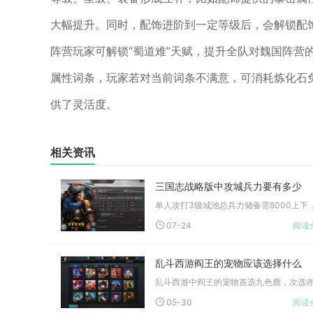
大幅提升。同时，配饰进阶到一定等级后，会解锁配
阵营玩家可解锁“蜀道难”天赋，提升全队对魏国阵营
属性词条，玩家若对当前词条不满意，可消耗炼化石
供了灵活度。
相关资讯
三国志战略版中攻城兵力要有多少
07-24
阅读
乱斗西游阎王的宠物应该选择什么
05-30
阅读