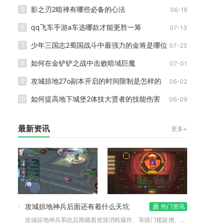
影之刃2暗禅有哪些必备的心法
5
06-18
qq飞车手游a车选哪款才能更胜一筹
6
07-13
少年三国志2蜀国战斗中最强力的金将是哪位
7
07-23
如何在金铲铲之战中击败暗域巨魔
8
07-01
攻城掠地27o副本开启的时间限制是怎样的
9
06-02
如何提高地下城堡2体技大贤者的技能伤害
10
06-09
最新资讯
更多+
攻城掠地神兵后面还有着什么天坑
热门资讯
攻城掠地神兵系统后期藏着资源消耗爆炸、等级门槛陡增、进阶陷阱...