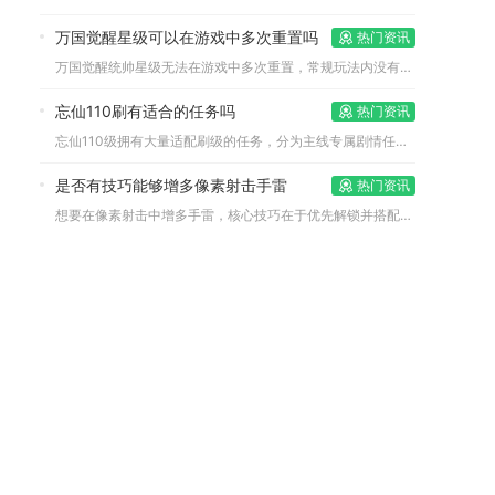
万国觉醒星级可以在游戏中多次重置吗
热门资讯
万国觉醒统帅星级无法在游戏中多次重置，常规玩法内没有可反复降...
忘仙110刷有适合的任务吗
热门资讯
忘仙110级拥有大量适配刷级的任务，分为主线专属剧情任务、野...
是否有技巧能够增多像素射击手雷
热门资讯
想要在像素射击中增多手雷，核心技巧在于优先解锁并搭配手雷扩容...