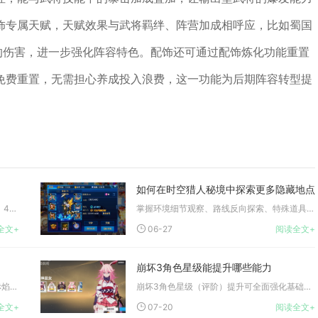
饰专属天赋，天赋效果与武将羁绊、阵营加成相呼应，比如蜀国
的伤害，进一步强化阵容特色。配饰还可通过配饰炼化功能重置
免费重置，无需担心养成投入浪费，这一功能为后期阵容转型提
如何在时空猎人秘境中探索更多隐藏地点
单人攻打3级城池总兵力储备需8000上下，4级城单人总兵力至...
掌握环境细节观察、路线反向探索、特殊道具触发及怪物刷新规律，...
全文+
06-27
阅读全文+
崩坏3角色星级能提升哪些能力
乱斗西游中阎王的宠物首选九色鹿，次选赤焰刀犬与碧水青鸾，这套...
崩坏3角色星级（评阶）提升可全面强化基础属性、解锁核心技能、...
全文+
07-20
阅读全文+