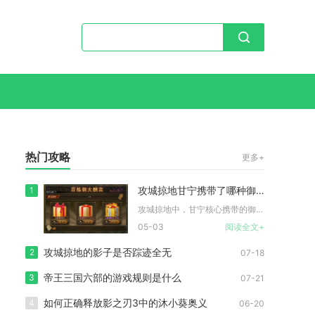
热门攻略
更多+
攻城掠地甘宁携带了哪种御宝
1
攻城掠地中，甘宁核心携带的御宝为专属的惊澜刀与蛟龙珠，二者是...
05-03
阅读全文+
攻城掠地的影子是否踪迹全无
2
07-18
帝王三国六部的游戏规则是什么
3
07-21
如何正确释放影之刃3中的沐小葵奥义
4
06-20