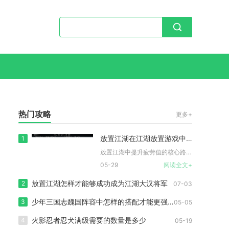
热门攻略
更多+
放置江湖在江湖放置游戏中如何增加疲劳值
1
放置江湖中提升疲劳值的核心路径，在于围绕角色成长体系与场景探...
05-29
阅读全文+
放置江湖怎样才能够成功成为江湖大汉将军
2
07-03
少年三国志魏国阵容中怎样的搭配才能更强大
3
05-05
火影忍者忍犬满级需要的数量是多少
4
05-19