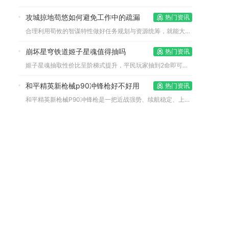
攻城掠地苟悠如何避免工作中的疏漏
热门资讯
合理利用荀攸的智谋特性做好任务规划与资源统筹，就能大幅规避攻...
崩坏星穹铁道姬子星魂值得抽吗
热门资讯
姬子星魂抽取性价比呈阶梯式提升，平民玩家抽到2命即可满足日常...
和平精英新枪械p90冲锋枪好不好用
热门资讯
和平精英新枪械P90冲锋枪是一把近战强势、续航稳定、上手门槛...