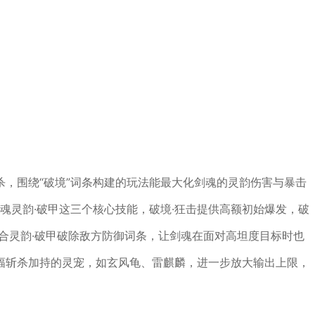
，围绕“破境”词条构建的玩法能最大化剑魂的灵韵伤害与暴击
追魂灵韵·破甲这三个核心技能，破境·狂击提供高额初始爆发，破
配合灵韵·破甲破除敌方防御词条，让剑魂在面对高坦度目标时也
幅斩杀加持的灵宠，如玄风龟、雷麒麟，进一步放大输出上限，