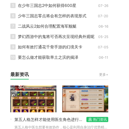
在少年三国志2中如何获得600星
5
07-26
少年三国志零点将会有怎样的表现形式
6
07-20
二战风云2如何合理配置海军舰艇
7
06-16
梦幻西游中的鬼将可否再次呈现经典外观呢
8
05-25
如何有效打通花千骨手游的幻境关卡
9
07-05
要怎么做才能获取率土之滨的揭泽
10
06-11
最新资讯
更多+
第五人格怎样才能使用医生角色进行有效协作
热门资讯
第五人格中医生想要有效协作，核心是利用自身治疗优势精准定位、...