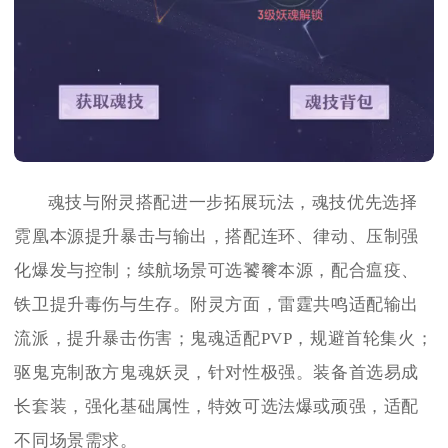
魂技与附灵搭配进一步拓展玩法，魂技优先选择
霓凰本源提升暴击与输出，搭配连环、律动、压制强
化爆发与控制；续航场景可选饕餮本源，配合瘟疫、
铁卫提升毒伤与生存。附灵方面，雷霆共鸣适配输出
流派，提升暴击伤害；鬼魂适配PVP，规避首轮集火；
驱鬼克制敌方鬼魂妖灵，针对性极强。装备首选易成
长套装，强化基础属性，特效可选法爆或顽强，适配
不同场景需求。