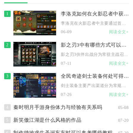
李洛克如何在火影忍者中获得
1
李洛克在火影忍者中主要通过首充6元获取基础C忍形态，其余形态...
06-09
阅读全文+
影之刃3中有哪些方式可以进行伙伴出战
2
影之刃3伙伴出战分为常驻主战召唤、辅战属性加持、心法临时召唤...
07-11
阅读全文+
全民奇迹剑士装备何处可得到
3
剑士装备主要产出渠道分为常规副本刷取、BOSS击杀掉落、活动...
07-26
阅读全文+
秦时明月手游身份体力与经验有关系吗
4
05-08
新笑傲江湖是什么风格的作品
5
07-20
制作绝地求生圣诞车车时可以参考哪些教程
6
07-29