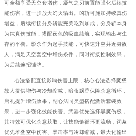
可全额享受天空套增伤，凝气之刃前置能强化后续技
能伤害，进一步放大幻灭输出。凶斩可施加持续真伤
增益，后续衔接分身斩能完美吃到加成，分身斩本身
为纯真伤技能，搭配夜色的吸血续航，实现输出与生
存的平衡。影杀作为起手技能，可快速升空并近身敌
人，满足天空套空中增伤条件，同时衔接控制效果，
为后续连招铺垫。
心法搭配直接影响伤害上限，核心心法选择魔堡
故人提供增伤与冷却缩减，暗夜飘香保障杀意循环，
唐礼提升增伤效果，副心法同类型搭配激活套装效
果，进一步强化技能伤害。武器优先选择黑魔伤极，
其特效可优化杀意获取，让技能链循环更流畅，词条
优先堆叠空中伤害、暴击率与冷却缩减，最大化输出