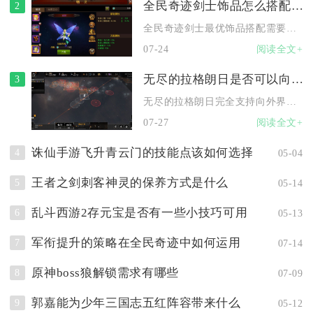
全民奇迹剑士饰品怎么搭配才会更好
2
全民奇迹剑士最优饰品搭配需要按照养成阶段划分套装，结合PVE...
07-24
阅读全文+
无尽的拉格朗日是否可以向外界请求援助
3
无尽的拉格朗日完全支持向外界请求援助，援助体系分为同盟定向增...
07-27
阅读全文+
诛仙手游飞升青云门的技能点该如何选择
4
05-04
王者之剑刺客神灵的保养方式是什么
5
05-14
乱斗西游2存元宝是否有一些小技巧可用
6
05-13
军衔提升的策略在全民奇迹中如何运用
7
07-14
原神boss狼解锁需求有哪些
8
07-09
郭嘉能为少年三国志五红阵容带来什么
9
05-12