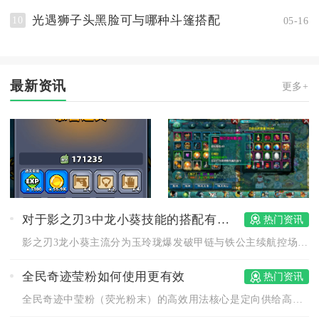
光遇狮子头黑脸可与哪种斗篷搭配
10
05-16
最新资讯
更多+
对于影之刃3中龙小葵技能的搭配有什么建议
热门资讯
影之刃3龙小葵主流分为玉玲珑爆发破甲链与铁公主续航控场链两套...
全民奇迹莹粉如何使用更有效
热门资讯
全民奇迹中莹粉（荧光粉末）的高效用法核心是定向供给高阶矿场、...