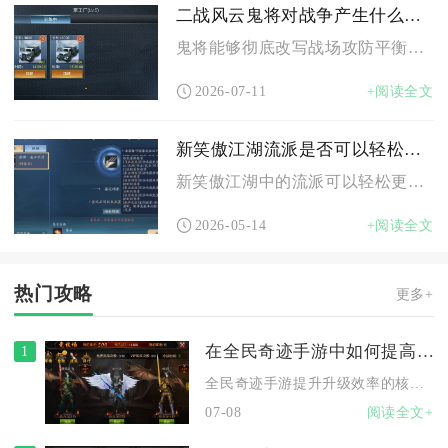
二战风云鬼将对战争产生什么影响
鬼将能够彻底改写战场攻防平衡，重塑全阶段战争节奏，同时改变资...
2026-07-11
+阅读全文
新笑傲江湖流派是否可以轻松更换
新笑傲江湖中的流派可以轻松更换，门槛低、操作便捷，仅需满足等...
2026-05-14
+阅读全文
热门攻略
更多+
在全民奇迹手游中如何提高升级的效率
1
全民奇迹手游提升升级效率的核心逻辑是遵循任务优先级顺序、叠加...
07-08
阅读全文+