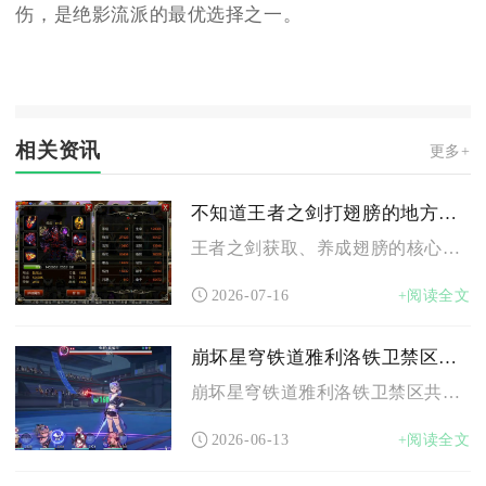
伤，是绝影流派的最优选择之一。
相关资讯
更多+
不知道王者之剑打翅膀的地方在哪里
王者之剑获取、养成翅膀的核心点位为炼狱迷宫，同时帮会副本、世...
2026-07-16
+阅读全文
崩坏星穹铁道雅利洛铁卫禁区宝箱位置
崩坏星穹铁道雅利洛铁卫禁区共有11个宝箱，包含9个普通宝箱与...
2026-06-13
+阅读全文