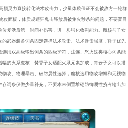
，高额灵力直接转化法术攻击力，少量体质保证不会被敌方一轮群
化物攻面板，体质规避狂鬼击释放后被集火秒杀的问题，不要盲目
单位复活后第一时间补伤害，进一步强化收割能力。魔核与子女
女的武器装备词条固定选择法术攻击、法术暴击强度，鞋子优先
量选用双高级输出词条的四级护符，法连、怒火这类核心词条能
增幅的火系魔核，焚香子女适配火系元素加成，青云子女可以搭
绕物攻、物理暴击、破防属性选择，魔核选用物攻增幅和无视物
生存词条仅做少量补充，不要本末倒置堆砌防御属性挤占输出加