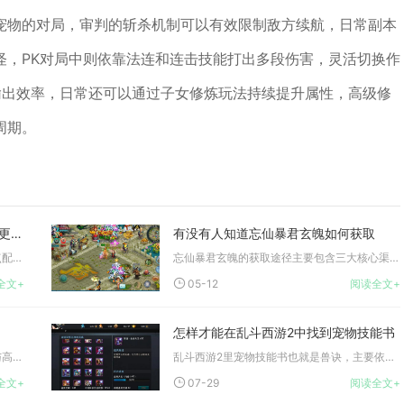
宠物的对局，审判的斩杀机制可以有效限制敌方续航，日常副本
怪，PK对局中则依靠法连和连击技能打出多段伤害，灵活切换作
输出效率，日常还可以通过子女修炼玩法持续提升属性，高级修
周期。
有没有什么窍门可以使影之刃抽佛魔更加顺利
有没有人知道忘仙暴君玄魄如何获取
想要顺利抽出佛魔，核心方法是卡保底节点配合垫抽操作，同时集中...
忘仙暴君玄魄的获取途径主要包含三大核心渠道，分别是副本掉落、...
全文+
05-12
阅读全文+
怎样才能在乱斗西游2中找到宠物技能书
二战风云凭借其极具深度的策略养成体系与高度沉浸的战争模拟体验...
乱斗西游2里宠物技能书也就是兽诀，主要依靠日常副本产出、商店...
全文+
07-29
阅读全文+