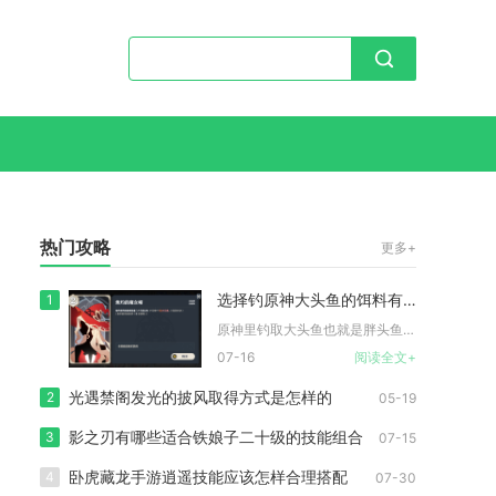
热门攻略
更多+
选择钓原神大头鱼的饵料有何技巧
1
原神里钓取大头鱼也就是胖头鱼，唯一适配核心饵料为飞蝇假饵，围...
07-16
阅读全文+
光遇禁阁发光的披风取得方式是怎样的
2
05-19
影之刃有哪些适合铁娘子二十级的技能组合
3
07-15
卧虎藏龙手游逍遥技能应该怎样合理搭配
4
07-30