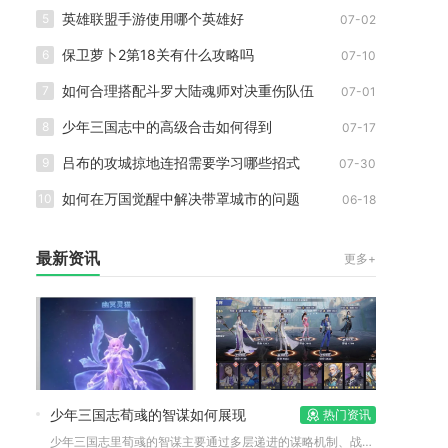
英雄联盟手游使用哪个英雄好
5
07-02
保卫萝卜2第18关有什么攻略吗
6
07-10
如何合理搭配斗罗大陆魂师对决重伤队伍
7
07-01
少年三国志中的高级合击如何得到
8
07-17
吕布的攻城掠地连招需要学习哪些招式
9
07-30
如何在万国觉醒中解决带罩城市的问题
10
06-18
最新资讯
更多+
少年三国志荀彧的智谋如何展现
热门资讯
少年三国志里荀彧的智谋主要通过多层递进的谋略机制、战局环境调...