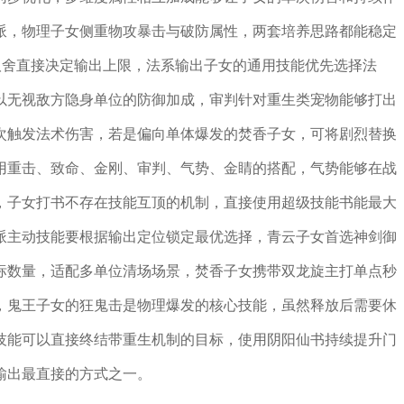
派，物理子女侧重物攻暴击与破防属性，两套培养思路都能稳定
取舍直接决定输出上限，法系输出子女的通用技能优先选择法
以无视敌方隐身单位的防御加成，审判针对重生类宠物能够打出
次触发法术伤害，若是偏向单体爆发的焚香子女，可将剧烈替换
用重击、致命、金刚、审判、气势、金睛的搭配，气势能够在战
，子女打书不存在技能互顶的机制，直接使用超级技能书能最大
派主动技能要根据输出定位锁定最优选择，青云子女首选神剑御
标数量，适配多单位清场场景，焚香子女携带双龙旋主打单点秒
，鬼王子女的狂鬼击是物理爆发的核心技能，虽然释放后需要休
技能可以直接终结带重生机制的目标，使用阴阳仙书持续提升门
输出最直接的方式之一。