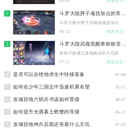
05-05
阅读全文+
斗罗大陆胖子魂技加点的常见错误有哪些
2
斗罗大陆中胖子武魂的魂技加点核心误区集中体现在优先级混乱、资...
06-22
阅读全文+
斗罗大陆武魂觉醒寒铁能否购买
3
寒铁不能通过直接购买的方式获取，该道具在斗罗大陆：武魂觉醒中...
07-15
阅读全文+
是否可以在绝地求生中转移装备
4
07-08
如何在少年三国志中迅速积累名望
5
05-21
攻城掠地六韬兵书该如何晋级
6
08-07
如何提升光遇暮土螃蟹的等级
7
06-21
攻城掠地神兵后面还有着什么天坑
8
07-02