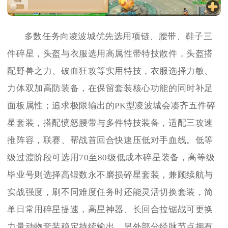
多数任务向凌波城优先选用项链、腰带、鞋子三
件碎星，头盔与衣服选用高属性带特技散件，头盔搭
配野兽之力、破血狂攻等实用特技，衣服选择力敏、
力体双加高防装备，在保留套装核心功能的同时补足
面板属性；追求极限输出的PK型凌波城会凑齐五件碎
星套装，搭配愤怒腰带与多件特技装备，适配三攻速
推阵容，联赛、帮战首回合快速压低对手血线。低等
级过渡阶段可选用70至80级低成本碎星装备，高等级
毕业号则选择高锻数永不磨损碎星套装，兼顾续航与
实战强度，刷不同难度任务时还能灵活切换套装，简
单日常用碎星提速，高星神器、长回合拉锯战可更换
力量动物套装稳定持续输出。另外部分经脉节点拥有