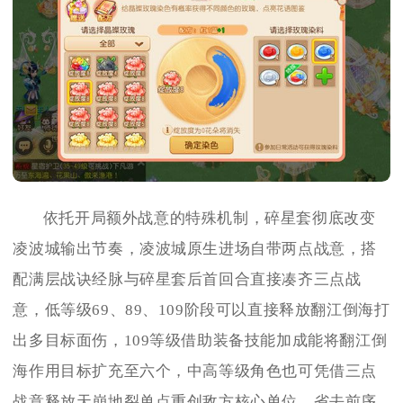
依托开局额外战意的特殊机制，碎星套彻底改变
凌波城输出节奏，凌波城原生进场自带两点战意，搭
配满层战诀经脉与碎星套后首回合直接凑齐三点战
意，低等级69、89、109阶段可以直接释放翻江倒海打
出多目标面伤，109等级借助装备技能加成能将翻江倒
海作用目标扩充至六个，中高等级角色也可凭借三点
战意释放天崩地裂单点重创敌方核心单位，省去前序