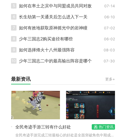
如何在率土之滨中与同盟成员共同对敌
5
07-14
长生劫第一关通关后怎么进入下一关
6
06-10
如何有效地获取原神摇光中的岩神瞳
7
07-02
少年三国志2购买途径有哪些
8
06-02
如何选择烽火十八州最强阵容
9
08-03
少年三国志二中的最高输出阵容是哪个
10
07-30
最新资讯
更多+
全民奇迹手游三转有什么好处
热门资讯
全民奇迹手游完成三转最核心的好处是全面突破角色中期成长瓶颈，...