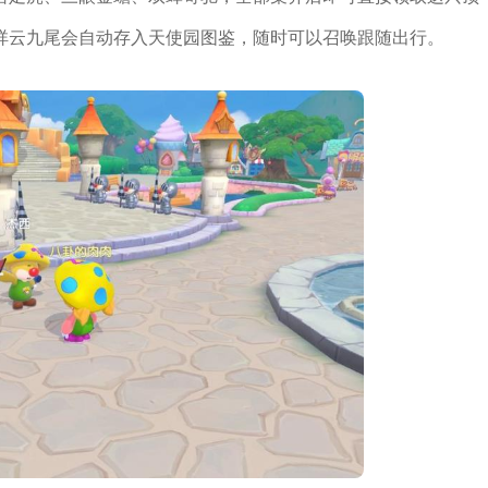
祥云九尾会自动存入天使园图鉴，随时可以召唤跟随出行。