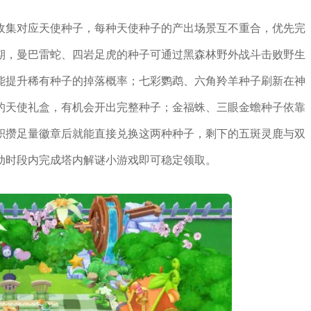
收集对应天使种子，每种天使种子的产出场景互不重合，优先完
期，曼巴雷蛇、四岩足虎的种子可通过黑森林野外战斗击败野生
能提升稀有种子的掉落概率；七彩鹦鹉、六角羚羊种子刷新在神
的天使礼盒，有机会开出完整种子；金福蛛、三眼金蟾种子依靠
积攒足量徽章后就能直接兑换这两种种子，剩下的五斑灵鹿与双
动时段内完成塔内解谜小游戏即可稳定领取。