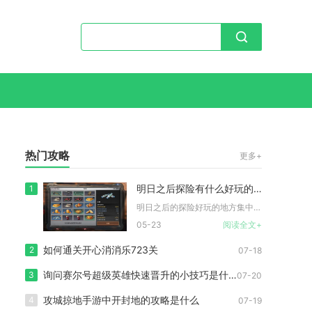
热门攻略
更多+
明日之后探险有什么好玩的地方
1
明日之后的探险好玩的地方集中在莱文市、维纳雪场、灰熊山、圣托...
05-23
阅读全文+
如何通关开心消消乐723关
2
07-18
询问赛尔号超级英雄快速晋升的小技巧是什么
3
07-20
攻城掠地手游中开封地的攻略是什么
4
07-19