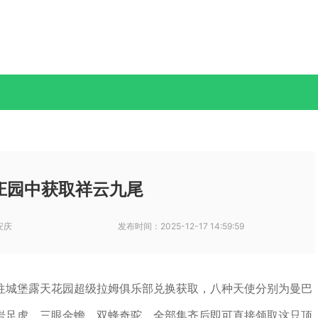
庄园中获取祥云九尾
安庆
发布时间：
2025-12-17 14:59:59
往城堡露天花园超级拉姆俱乐部兑换获取，八种天使分别为曼巴
岩足虎、三眼金蟾、双蜂奇驼，全部集齐后即可直接领取这只顶