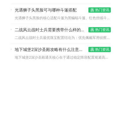
光遇狮子头黑脸可与哪种斗篷搭配
热门资讯
光遇狮子头黑脸的核心适配斗篷为黑蝙蝠斗篷、红色丝绒斗篷、二级...
二战风云战时士兵需要携带什么样的珠宝
热门资讯
二战风云战时士兵最优珠宝配置结论为：优先佩戴军用侦察眼镜提升...
地下城堡2深沙圣殿攻略有什么注意事项
热门资讯
地下城堡2深沙圣殿通关核心在于通过稳定阵容配置规避高额伤害并...