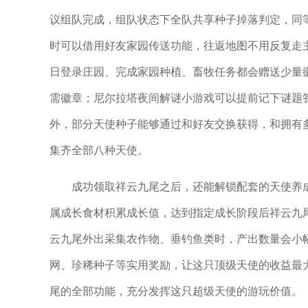
议组队完成，组队状态下全队共享种子掉落判定，同
时可以借用好友家园传送功能，往返地图不用反复走
日登录庄园、完成家园种植、畜牧任务都会赠送少量
需徽章；尼尔拉塔夜间解谜小游戏可以提前记下谜题
外，部分天使种子能够通过和好友交换获得，和拥有
集齐全部八种天使。
成功领取祥云九尾之后，还能解锁配套的天使养
属成长食材积累成长值，达到指定成长阶段后祥云九
云九尾外出采集农作物、垂钓鱼类时，产出数量会小
网、珍稀种子等实用奖励，让这只顶级天使的收益最
尾的全部功能，充分发挥这只超级天使的游玩价值。