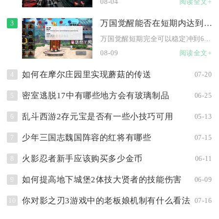
08-04
阅读全文+
万国觉醒能否在短期内达到60万
3
万国觉醒短期完全可以稳定冲到60万战力，零氪、微氪玩家遵循标...
08-09
阅读全文+
如何在摩尔庄园里实现蘑菇的传送
4
07-20
密室逃脱17中有哪些地方会有玻璃制品
5
06-25
乱斗西游2存元宝是否有一些小技巧可用
6
05-13
少年三国志魏国阵容的红将有哪些
7
07-15
火影忍者新手应该购买多少金币
8
06-11
如何提高地下城堡2体技大贤者的技能伤害
9
06-09
你对影之刃3游戏中的老板娘机制有什么看法
10
07-16