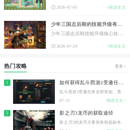
2026-07-05
+阅读全文
少年三国志后期的技能升级有什么技巧
少年三国志后期技能升级核心技巧在于分层分配资源、绑定阵容联动...
2026-07-29
+阅读全文
热门攻略
更多+
如何获得乱斗西游2受邀任务的奖励
1
乱斗西游2受邀任务全部奖励，需要完成邀请关系绑定、受邀账号阶...
07-31
阅读全文+
影之刃3龙币的获取途径
2
影之刃3的龙币主要依靠钥匙副本稳定产出，搭配每周团本、限时活...