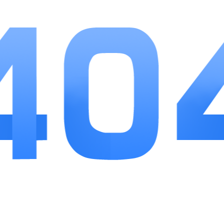
也能一键释放天灾体验解压式毁灭乐趣。
3、多档位存档功能，可同时保存多个独立世界，
随时调取不同设定的存档继续游玩。
游戏优势
1、触屏操作简洁流畅，单指移动、双指缩放即可
完成全部操作，新手可快速掌握核心玩法。
2、关卡福利持续更新，完成文明进阶、生态维稳
任务可领取道具，助力拓展世界规模。
3、内容拓展性充足，地貌、物种、灾害持续迭