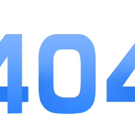
化材料均可上架交易，玩家可以通过低买高卖赚取货
币，实现不靠氪金获取高阶物资。装备没有绑定固定职
业，技能和防具可以自由混搭，突破职业固有玩法限
制。同时开放坐骑幻化、武器外观系统，通关专属幻化
副本就能解锁外观，不附加属性数值，做到颜值养成不
影响战斗平衡。
游戏优势
本作降低了强制氪金门槛，核心五星英雄、高阶金
装都能通过副本扫荡、野外探索、赛季活动稳定产出。
资源规划逻辑清晰，体力、金币、银币、水晶有着明确
的优先级顺序，新手按照主流路线培养不容易浪费物